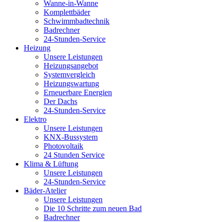
Wanne-in-Wanne
Komplettbäder
Schwimmbadtechnik
Badrechner
24-Stunden-Service
Heizung
Unsere Leistungen
Heizungsangebot
Systemvergleich
Heizungswartung
Erneuerbare Energien
Der Dachs
24-Stunden-Service
Elektro
Unsere Leistungen
KNX-Bussystem
Photovoltaik
24 Stunden Service
Klima & Lüftung
Unsere Leistungen
24-Stunden-Service
Bäder-Atelier
Unsere Leistungen
Die 10 Schritte zum neuen Bad
Badrechner