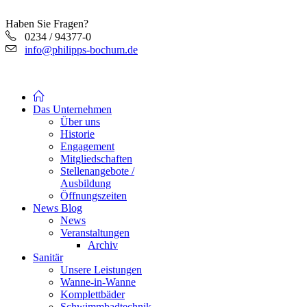
Haben Sie Fragen?
0234 / 94377-0
info@philipps-bochum.de
Das Unternehmen
Über uns
Historie
Engagement
Mitgliedschaften
Stellenangebote /
Ausbildung
Öffnungszeiten
News Blog
News
Veranstaltungen
Archiv
Sanitär
Unsere Leistungen
Wanne-in-Wanne
Komplettbäder
Schwimmbadtechnik