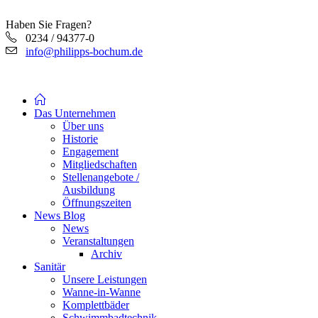
Haben Sie Fragen?
0234 / 94377-0
info@philipps-bochum.de
Das Unternehmen
Über uns
Historie
Engagement
Mitgliedschaften
Stellenangebote /
Ausbildung
Öffnungszeiten
News Blog
News
Veranstaltungen
Archiv
Sanitär
Unsere Leistungen
Wanne-in-Wanne
Komplettbäder
Schwimmbadtechnik