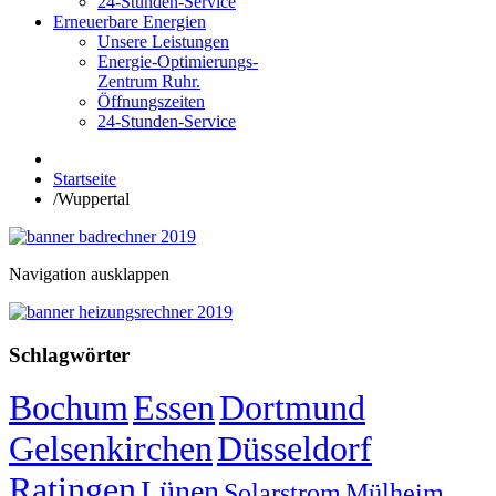
24-Stunden-Service
Erneuerbare Energien
Unsere Leistungen
Energie-Optimierungs-
Zentrum Ruhr.
Öffnungszeiten
24-Stunden-Service
Startseite
/
Wuppertal
Navigation ausklappen
Schlagwörter
Bochum
Essen
Dortmund
Gelsenkirchen
Düsseldorf
Ratingen
Lünen
Solarstrom
Mülheim