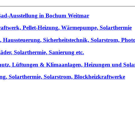
 Bad-Ausstellung in Bochum Weitmar
kraftwerk, Pellet-Heizung, Wärmepumpe, Solarthermie
, Haussteuerung, Sicherheitstechnik, Solarstrom, Photo
der, Solarthermie, Sanierung etc.
chutz, Lüftungen & Klimaanlagen, Heizungen und Sola
g, Solarthermie, Solarstrom, Blockheizkraftwerke