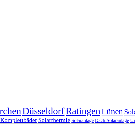
rchen
Düsseldorf
Ratingen
Lünen
Sol
Komplettbäder
Solarthermie
Solaranlage
Dach-Solaranlage
Um