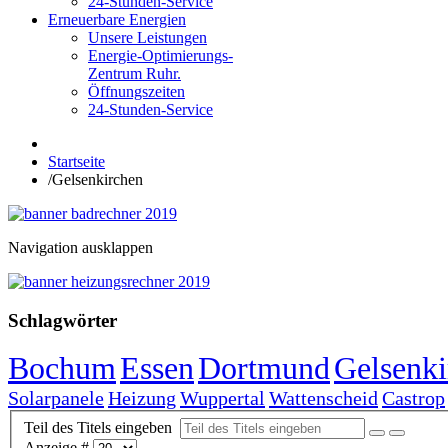
24-Stunden-Service
Erneuerbare Energien
Unsere Leistungen
Energie-Optimierungs-
Zentrum Ruhr.
Öffnungszeiten
24-Stunden-Service
Startseite
/
Gelsenkirchen
Navigation ausklappen
Schlagwörter
Bochum
Essen
Dortmund
Gelsenki
Solarpanele
Heizung
Wuppertal
Wattenscheid
Castrop
Teil des Titels eingeben
Anzeige #