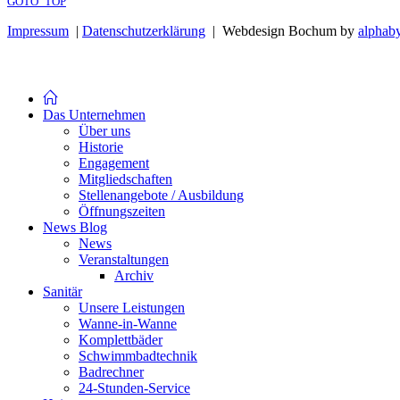
GOTO_TOP
Impressum
|
Datenschutzerklärung
| Webdesign Bochum by
alphaby
Das Unternehmen
Über uns
Historie
Engagement
Mitgliedschaften
Stellenangebote / Ausbildung
Öffnungszeiten
News Blog
News
Veranstaltungen
Archiv
Sanitär
Unsere Leistungen
Wanne-in-Wanne
Komplettbäder
Schwimmbadtechnik
Badrechner
24-Stunden-Service