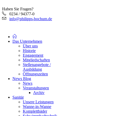
Haben Sie Fragen?
0234 / 94377-0
info@philipps-bochum.de
Das Unternehmen
Über uns
Historie
Engagement
Mitgliedschaften
Stellenangebote /
Ausbildung
Öffnungszeiten
News Blog
News
Veranstaltungen
Archiv
Sanitär
Unsere Leistungen
Wanne-in-Wanne
Komplettbäder
Schwimmbadtechnik