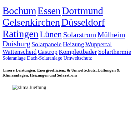
Bochum
Essen
Dortmund
Gelsenkirchen
Düsseldorf
Ratingen
Lünen
Solarstrom
Mülheim
Duisburg
Solarpanele
Heizung
Wuppertal
Wattenscheid
Castrop
Komplettbäder
Solarthermie
Solaranlage
Dach-Solaranlage
Umweltschutz
Unsere Leistungen: Energieeffizienz & Umweltschutz, Lüftungen &
Klimaanlagen, Heizungen und Solarstrom