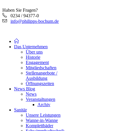
Haben Sie Fragen?
0234 / 94377-0
info@philipps-bochum.de
Das Unternehmen
Über uns
Historie
Engagement
Mitgliedschaften
Stellenangebote /
Ausbildung
Öffnungszeiten
News Blog
News
Veranstaltungen
Archiv
Sanitär
Unsere Leistungen
Wanne-in-Wanne
Komplettbäder
Schwimmbadtechnik