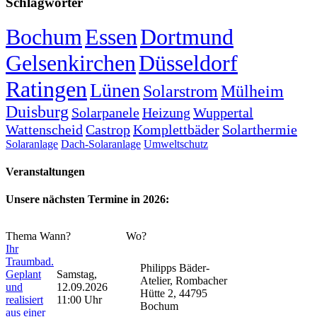
Schlagwörter
Bochum
Essen
Dortmund
Gelsenkirchen
Düsseldorf
Ratingen
Lünen
Solarstrom
Mülheim
Duisburg
Solarpanele
Heizung
Wuppertal
Wattenscheid
Castrop
Komplettbäder
Solarthermie
Solaranlage
Dach-Solaranlage
Umweltschutz
Veranstaltungen
Unsere nächsten Termine in 2026:
Thema
Wann?
Wo?
Ihr
Traumbad.
Philipps Bäder-
Geplant
Samstag,
Atelier, Rombacher
und
12.09.2026
Hütte 2, 44795
realisiert
11:00 Uhr
Bochum
aus einer