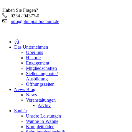
Haben Sie Fragen?
0234 / 94377-0
info@philipps-bochum.de
Das Unternehmen
Über uns
Historie
Engagement
Mitgliedschaften
Stellenangebote /
Ausbildung
Öffnungszeiten
News Blog
News
Veranstaltungen
Archiv
Sanitär
Unsere Leistungen
Wanne-in-Wanne
Komplettbäder
Schwimmbadtechnik