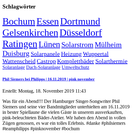
Schlagwörter
Bochum
Essen
Dortmund
Gelsenkirchen
Düsseldorf
Ratingen
Lünen
Solarstrom
Mülheim
Duisburg
Solarpanele
Heizung
Wuppertal
Wattenscheid
Castrop
Komplettbäder
Solarthermie
Solaranlage
Dach-Solaranlage
Umweltschutz
Phil Siemers bei Philipps | 16.11.2019 | pink november
Erstellt: Montag, 18. November 2019 11:43
Was für ein Abend!!! Der Hamburger Singer-Songwriter Phil
Siemers und seine vier Bandmitglieder unterhielten am 16.11.2019
in bester Spiellaune die vielen Gäste in unserem ausverkauften,
pink-beleuchteten Bäder-Atelier. Wir haben den Abend in vollen
Zügen genossen, es war ein tolles Erlebnis. #danke #philsiemers
#teamphilipps #pinknovember #bochum