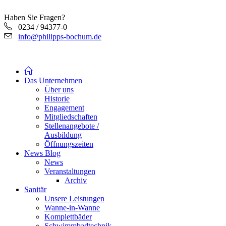
Haben Sie Fragen?
0234 / 94377-0
info@philipps-bochum.de
Das Unternehmen
Über uns
Historie
Engagement
Mitgliedschaften
Stellenangebote /
Ausbildung
Öffnungszeiten
News Blog
News
Veranstaltungen
Archiv
Sanitär
Unsere Leistungen
Wanne-in-Wanne
Komplettbäder
Schwimmbadtechnik