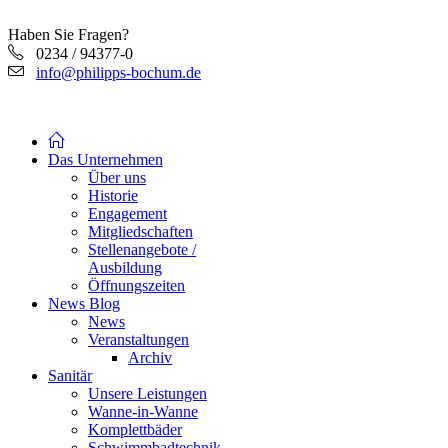
Haben Sie Fragen?
0234 / 94377-0
info@philipps-bochum.de
Das Unternehmen
Über uns
Historie
Engagement
Mitgliedschaften
Stellenangebote /
Ausbildung
Öffnungszeiten
News Blog
News
Veranstaltungen
Archiv
Sanitär
Unsere Leistungen
Wanne-in-Wanne
Komplettbäder
Schwimmbadtechnik