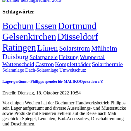
Schlagwörter
Bochum
Essen
Dortmund
Gelsenkirchen
Düsseldorf
Ratingen
Lünen
Solarstrom
Mülheim
Duisburg
Solarpanele
Heizung
Wuppertal
Wattenscheid
Castrop
Komplettbäder
Solarthermie
Solaranlage
Dach-Solaranlage
Umweltschutz
Lager geräumt - Philipps spendet für MALIKOOperation e.V.
Erstellt: Dienstag, 18. Oktober 2022 10:54
Vor einigen Wochen hat der Bochumer Handwerksbetrieb Philipps
sein Lager aufgeräumt und diverse Ausstellungs- und Musterstücke
sowie Produkte mit kleineren Fehlern auf die Reise nach Mali
geschickt: Spiegel, Leuchten, Bad-Accessoires, Duschabtrennung
und Duschrinnen.