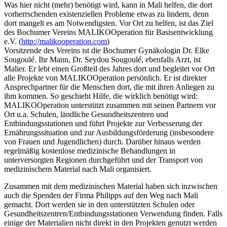
Was hier nicht (mehr) benötigt wird, kann in Mali helfen, die dort
vorherrschenden existenziellen Probleme etwas zu lindern, denn
dort mangelt es am Notwendigsten. Vor Ort zu helfen, ist das Ziel
des Bochumer Vereins MALIKOOperation für Basisentwicklung
e.V. (
http://malikooperation.com
)
Vorsitzende des Vereins ist die Bochumer Gynäkologin Dr. Elke
Sougoulé. Ihr Mann, Dr. Seydou Sougoulé, ebenfalls Arzt, ist
Malier. Er lebt einen Großteil des Jahres dort und begleitet vor Ort
alle Projekte von MALIKOOperation persönlich. Er ist direkter
Ansprechpartner für die Menschen dort, die mit ihren Anliegen zu
ihm kommen. So geschieht Hilfe, die wirklich benötigt wird:
MALIKOOperation unterstützt zusammen mit seinen Partnern vor
Ort u.a. Schulen, ländliche Gesundheitszentren und
Entbindungsstationen und führt Projekte zur Verbesserung der
Ernährungssituation und zur Ausbildungsförderung (insbesondere
von Frauen und Jugendlichen) durch. Darüber hinaus werden
regelmäßig kostenlose medizinische Behandlungen in
unterversorgten Regionen durchgeführt und der Transport von
medizinischem Material nach Mali organisiert.
Zusammen mit dem medizinischen Material haben sich inzwischen
auch die Spenden der Firma Philipps auf den Weg nach Mali
gemacht. Dort werden sie in den unterstützten Schulen oder
Gesundheitszentren/Entbindungsstationen Verwendung finden. Falls
einige der Materialien nicht direkt in den Projekten genutzt werden