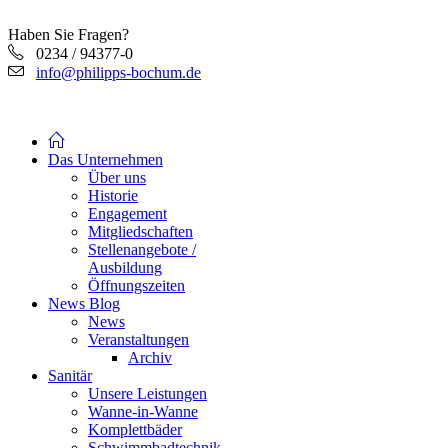
Haben Sie Fragen?
0234 / 94377-0
info@philipps-bochum.de
Das Unternehmen
Über uns
Historie
Engagement
Mitgliedschaften
Stellenangebote /
Ausbildung
Öffnungszeiten
News Blog
News
Veranstaltungen
Archiv
Sanitär
Unsere Leistungen
Wanne-in-Wanne
Komplettbäder
Schwimmbadtechnik