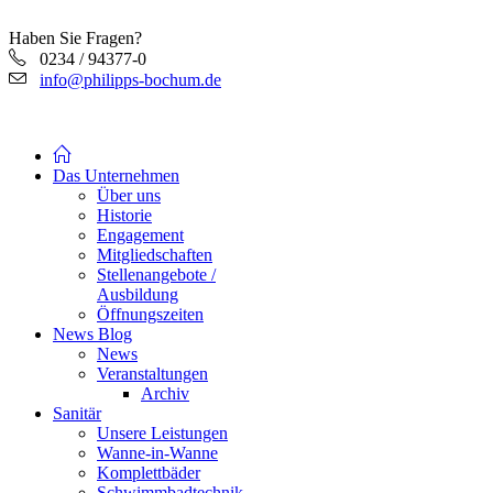
Haben Sie Fragen?
0234 / 94377-0
info@philipps-bochum.de
Das Unternehmen
Über uns
Historie
Engagement
Mitgliedschaften
Stellenangebote /
Ausbildung
Öffnungszeiten
News Blog
News
Veranstaltungen
Archiv
Sanitär
Unsere Leistungen
Wanne-in-Wanne
Komplettbäder
Schwimmbadtechnik