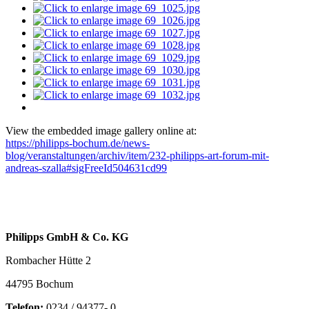
View the embedded image gallery online at:
https://philipps-bochum.de/news-
blog/veranstaltungen/archiv/item/232-philipps-art-forum-mit-
andreas-szalla#sigFreeId504631cd99
Philipps GmbH & Co. KG
Rombacher Hütte 2
44795 Bochum
Telefon:
0234 / 94377- 0