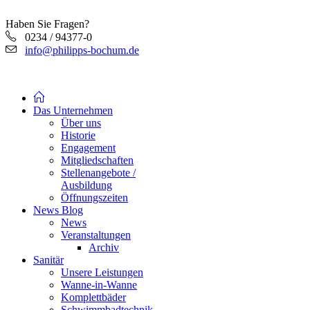
Haben Sie Fragen?
0234 / 94377-0
info@philipps-bochum.de
Das Unternehmen
Über uns
Historie
Engagement
Mitgliedschaften
Stellenangebote /
Ausbildung
Öffnungszeiten
News Blog
News
Veranstaltungen
Archiv
Sanitär
Unsere Leistungen
Wanne-in-Wanne
Komplettbäder
Schwimmbadtechnik