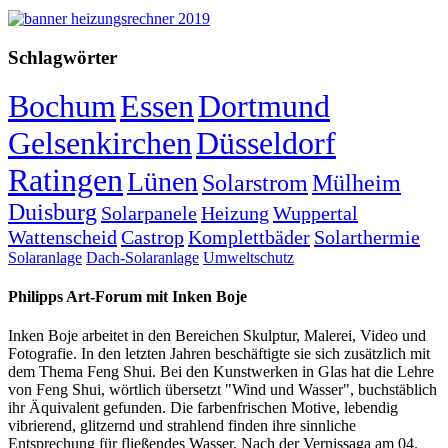
Schlagwörter
Bochum
Essen
Dortmund
Gelsenkirchen
Düsseldorf
Ratingen
Lünen
Solarstrom
Mülheim
Duisburg
Solarpanele
Heizung
Wuppertal
Wattenscheid
Castrop
Komplettbäder
Solarthermie
Solaranlage
Dach-Solaranlage
Umweltschutz
Philipps Art-Forum mit Inken Boje
Inken Boje arbeitet in den Bereichen Skulptur, Malerei, Video und
Fotografie. In den letzten Jahren beschäftigte sie sich zusätzlich mit
dem Thema Feng Shui. Bei den Kunstwerken in Glas hat die Lehre
von Feng Shui, wörtlich übersetzt "Wind und Wasser", buchstäblich
ihr Äquivalent gefunden. Die farbenfrischen Motive, lebendig
vibrierend, glitzernd und strahlend finden ihre sinnliche
Entsprechung für fließendes Wasser. Nach der Vernissaga am 04.