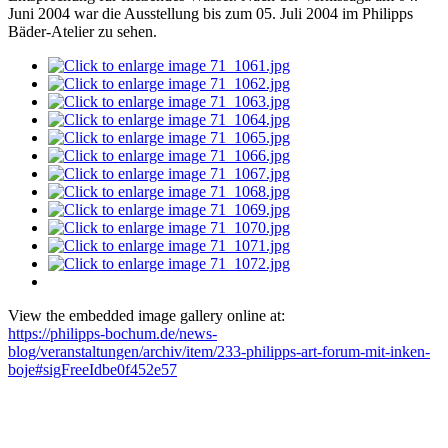
Juni 2004 war die Ausstellung bis zum 05. Juli 2004 im Philipps
Bäder-Atelier zu sehen.
View the embedded image gallery online at:
https://philipps-bochum.de/news-
blog/veranstaltungen/archiv/item/233-philipps-art-forum-mit-inken-
boje#sigFreeIdbe0f452e57