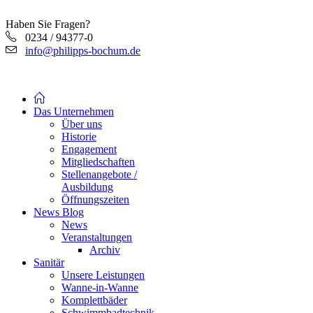
Haben Sie Fragen?
0234 / 94377-0
info@philipps-bochum.de
Das Unternehmen
Über uns
Historie
Engagement
Mitgliedschaften
Stellenangebote /
Ausbildung
Öffnungszeiten
News Blog
News
Veranstaltungen
Archiv
Sanitär
Unsere Leistungen
Wanne-in-Wanne
Komplettbäder
Schwimmbadtechnik